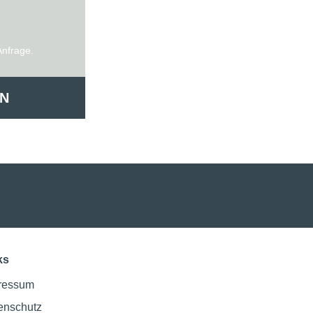
Anfrage.
N
ks
ressum
enschutz