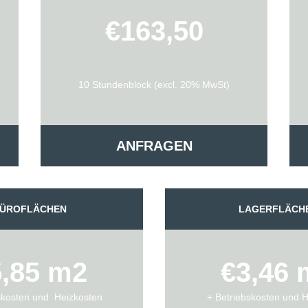
€163,50
10 Stundenblock (excl. 20% MwSt)
ANFRAGEN
ÜROFLÄCHEN
LAGERFLÄCH
5,85 m2
€3,46 
skosten und Heizkosten
+ Betriebskosten und 