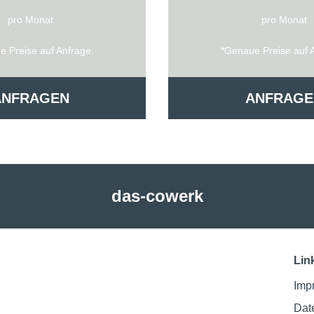
pro Monat
pro Monat
 Preise auf Anfrage.
*Genaue Preise auf 
ANFRAGEN
ANFRAGE
das-cowerk
Lin
Imp
Dat