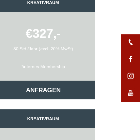
KREATIVRAUM
€327,-
80 Std./Jahr (excl. 20% MwSt)
*internes Membership
ANFRAGEN
KREATIVRAUM