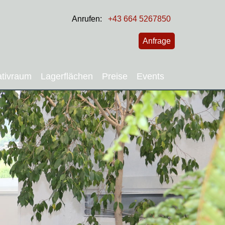
Anrufen:
+43 664 5267850
Anfrage
ativraum
Lagerflächen
Preise
Events