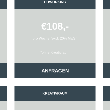
COWORKING
€108,-
pro Woche (excl. 20% MwSt)
*ohne Kreativraum
ANFRAGEN
KREATIVRAUM