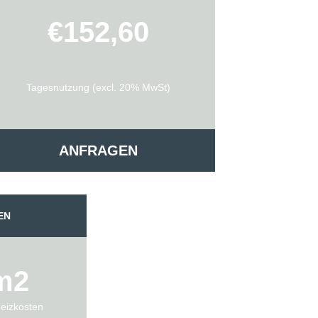
€152,60
Tagesnutzung (excl. 20% MwSt)
ANFRAGEN
EN
m2
Heizkosten