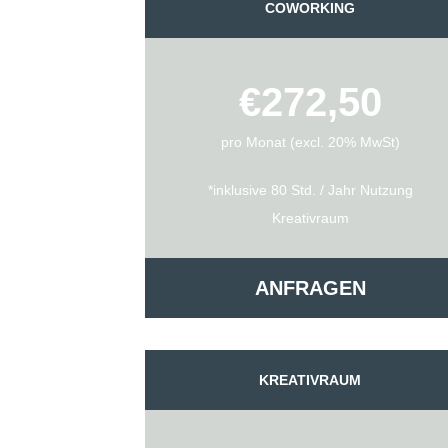
COWORKING
€272,50
pro Monat (excl. 20% MwSt)
*inklusive 80 Std. / Jahr Nutzung
Kreativraum
ANFRAGEN
KREATIVRAUM