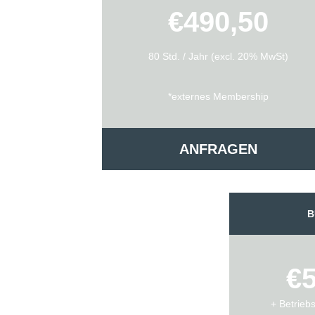
€490,50
80 Std. / Jahr (excl. 20% MwSt)
*externes Membership
ANFRAGEN
B
€
+ Betrieb